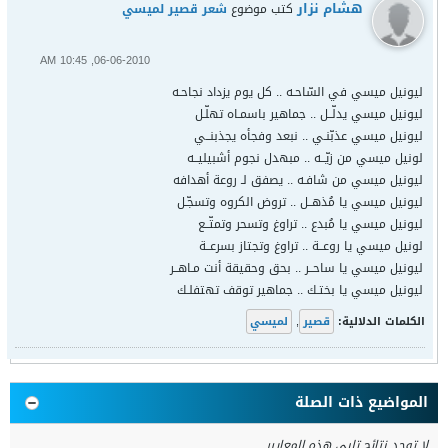
هشام نزار
كتب موضوع
شعر قصير لميسي
06-06-2010, 10:45 AM
ليونيل ميسي في السّاحـه .. كل يوم يزداد نجاحـه
ليونيل ميسي يدلّــل .. جماهير باسمـاه تهلّـل
ليونيل ميسي عذبّنـي .. نبعد وفجأه يجذبنــي
لونيل ميسي من زيّــه .. مبهدل نجوم أشبيليــه
ليونيل ميسي من شافـه .. يصفق لـ روعة أهدافه
ليونيل ميسي يا مُذهــل .. تروض الكروه وتسجّـل
ليونيل ميسي يا مُبدع .. تراوغ وتسحر وتمتّــع
لونيل ميسي يا روعــة .. تراوغ وتجتاز بسرعــة
ليونيل ميسي يا ساحــر .. بحق وحقيقة أنت مـاهــر
ليونيل ميسي يا بختـك .. جماهير توقف تهتفلـك
الكلمات الدلالية:
قصير
,
لميسي
المواضيع ذات الصلة
لا توجد نتائج تلبي هذه المعايير.