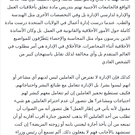
الواقع فالجامعات الأجنبية تهتم بتدريس مادة تتعلق بأخلاقيات العمل
والإدارة لدارسي الإدارة بل وفي التخصصات الأخرى مثل الهندسة
والطب. عندما درست إدارة أعمال في الولايات المتحدة درست مادة
كاملة حول الأمور الأخلاقية والقانونية في العمل. بل وكان الأساتذة
الذين يدرسون مواد مثل المحاسبة والإحصاء يَتَطَرَّقون للمواضيع
الأخلاقية أثناء المحاضرات. فالأخلاق في الإدارة هي أمر مطلوب في
العالم المتقدم بل وأي مخالفة لذلك تقابل باستهجان كبير من
الشخص العادي
كذلك فإن الإدارة لا تفترض أن العاملين ليس لديهم أي مشاعر أو
انهم ليسوا بشرا. بل الإدارة تتعامل مع طبائع البشر واحتياجاتهم.
فكيف تستطيع تحفيز العاملين إن لم تتعامل معهم كبشر لهم
احتياجات ومشاعر؟ هل تتصور أن عدم احترام العاملين هو شيء
مقبول لأنه يأتي في إطار العمل؟ هل تتصور أنه من الصواب أن
تطلب من أحد العاملين ألا يذهب لحضور جنازة أقرب أقاربه أو أن
تمنعه من أن يأخذ أجازة ليعتني بابنه أو زوجته المريضة؟ إن كنت
تستشهد بالأجانب فهم لا يفعلون ذلك. ألم تسمع أن رئيس وزراء