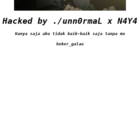
Hacked by ./unn0rmaL x N4Y4
Hanya saja aku tidak baik-baik saja tanpa mu
heker_galau