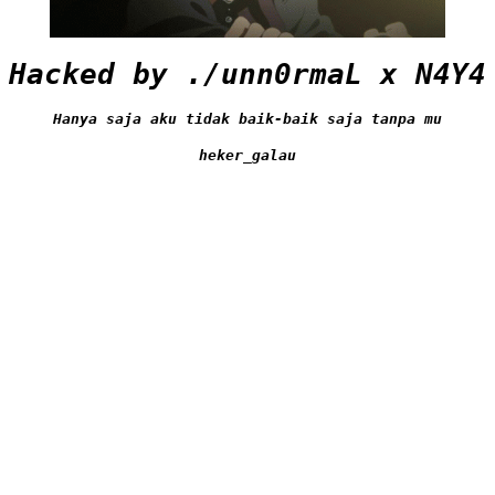
Hacked by ./unn0rmaL x N4Y4
Hanya saja aku tidak baik-baik saja tanpa mu
heker_galau