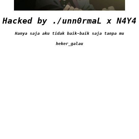
Hacked by ./unn0rmaL x N4Y4
Hanya saja aku tidak baik-baik saja tanpa mu
heker_galau