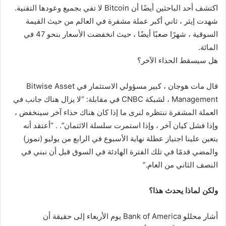
اكتشف أحد الباحثين أيضًا أن Bitcoin لا تفي بجميع وعودها التقنية.
شهدت إيثر ، ثاني أكبر عملة مشفرة في العالم من حيث القيمة
السوقية ، شهرًا صعبًا أيضًا ، حيث انخفضت الأسعار بنحو 47 في
المائة.
هل سيسقط الحذاء الآخر؟
قال مات هوجان ، كبير مسؤولي الاستثمار في Bitwise Asset
Management ، لشبكة CNBC في مقابلة: “لا يزال هناك جانب في
العملة المشفرة ننتظره لنرى ما إذا كان هناك حذاء آخر سينخفض ​​،
وإذا فشل كيان آخر ، وإذا استمرت سلسلة الائتمان”. . “أعتقد أنه
يتعين علينا اجتياز عطلة نهاية الأسبوع في الرابع من يوليو (تموز)
والمضي قدمًا في تلك الفترة الهادئة في السوق قبل أن نبني في
النصف الثاني من العام.”
ولكن لماذا يحدث هذا؟
أشار محللو Bank of America يوم الأربعاء إلى حقيقة أن