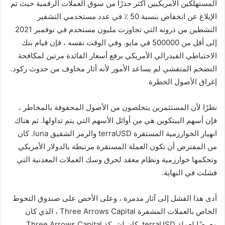
المستهلكين الأمريكيين أكثر حذرًا من سوق العملات الرقمية حيث تم
الإبلاغ عن انخفاض بنسبة 50 ٪ في عدد مستخدمي التشفير
النشطين من ذروته التي تجاوزت مليون مستخدم في نوفمبر 2021
إلى أقل من 500000 في مايو. وفي الوقت نفسه ، فإن قيام بنك
الاحتياطي الفيدرالي الأمريكي برفع أسعار الفائدة مرتين لمكافحة
التضخم المتفشي لم يساعد الأمور لأنه أثار مخاوف من حدوث ركود.
إغراق الأصول الخطرة
نظرًا لأن المستثمرين يتخلصون من الأصول المحفوفة بالمخاطر ،
فإن أسهم البيتكوين هي من أوائل الأسهم التي يتم تداولها. ثم هناك
انهيار الخوارزمية المستقرة terraUSD والرمز الشقيق luna. كان
من المفترض أن تكون العملة المستقرة مرتبطة بالدولار الأمريكي
وتحكمها خوارزمية ونظام معقد لحرق وسك العملات المعدنية التي
فشلت في النهاية.
أدى هذا الفشل إلى آثار مدمرة ، وعلى الأخص على صندوق التحوط
الخاص بالعملات المشفرة Three Arrows Capital ، الذي كان
معرضًا لعملة terraUSD. كان لشركة Three Arrows Capital