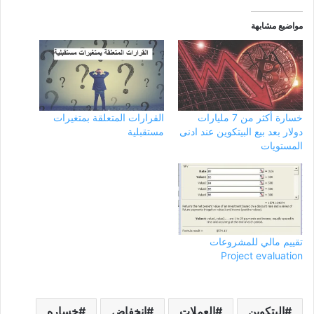
مواضيع مشابهة
خسارة أكثر من 7 مليارات
القرارات المتعلقة بمتغيرات
دولار بعد بيع البيتكوين عند ادنى
مستقبلية
المستويات
تقييم مالي للمشروعات
Project evaluation
البتكوين
العملات
انخفاض
خساره