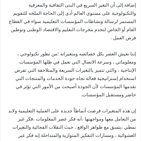
إضافة إلى أن التغير السريع في البنى الثقافية والمعرفية
والتكنولوجية على مستوى العالم أدى إلى الحاجة الملحه للتقويم
المستمر لرسالة ونشاطات المؤسسات التعليمية سواء في القطاع
العام أو الخاص لتخدم مخرجات التعليم والاقتصاد الوطنى وتوطين
فرص العمل .
إننا نعيش العصر بكل خصائصه ومتغيراته ؛من تطور تكنولوجي ،
ومعلوماتي ، وسرعة الاتصال التي تعمل في ظلها المؤسسات
الإنتاجية ، والتي تتميز بالتغيرات السريعة والمتلاحقة التي تفرض
استخدام إستراتيجية فعالة تجاه جودة الخدمات والمنتجات التي
تقدمها المؤسسات لأن الجودة أصبحت من الأمور التي تؤثر في
حاضر ومستقبل المؤسسات.
إن هذه المتغيرات فرضت أنماطاً جديدة على العملية التعليمية ولابد
من التعامل معها ومواجهتها ،أنه فكر عصر المعلومات ،فكر غير
نمطي ،يتسق مع ظواهر الواقع ، حيث النقلات الفجائية والتغيرات
العشوائية ، ومسارات التفكير المتوازية والمتداخلة إنه فكر غير