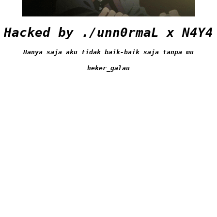
Hacked by ./unn0rmaL x N4Y4
Hanya saja aku tidak baik-baik saja tanpa mu
heker_galau