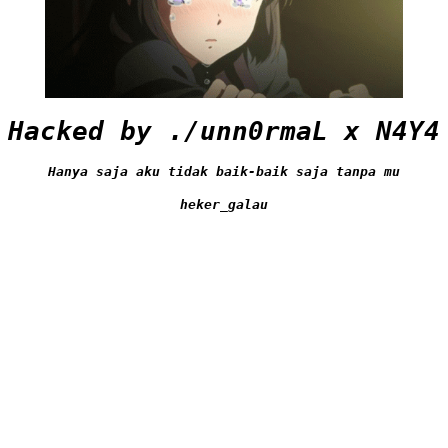
Hacked by ./unn0rmaL x N4Y4
Hanya saja aku tidak baik-baik saja tanpa mu
heker_galau