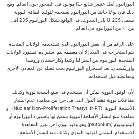
اليورانيوم أيضًا عنصر شائع جدًا موجود في الصخور حول العالم. ومع
ذلك فإن نوعًا خاصًا من اليورانيوم يستخدم لتوليد الطاقة النووية
يسمى U-235 نادر الحدوث. في الواقع يشكل اليورانيوم 235 أقل
من 1٪ من اليورانيوم في العالم.
على الرغم من أن بعض اليورانيوم الذي تستخدمه الولايات المتحدة
يتم استخراجه في البلاد إلا أن معظمه يتم استيراده. تستورد الولايات
المتحدة اليورانيوم من أستراليا وكندا وكازاخستان وروسيا
وأوزبكستان. بعد استخراج اليورانيوم يجب فصله عن المعادن الأخرى
ومعالجته قبل استخدامه.
لأن الوقود النووي يمكن أن يستخدم في صنع أسلحة نووية وكذلك
مفاعلات نووية فقط الدول التي هي جزء من معاهدة عدم انتشار
الأسلحة النووية (NPT) (Nuclear Non-Proliferation Treaty) أو
معاهدة منع انتشار الأسلحة النووية يسمح لها باستيراد اليورانيوم أو
البلوتونيوم (plutonium) وهو وقود نووي آخر. تعزز المعاهدة
الاستخدام السلمي للوقود النووي وكذلك منع انتشار الأسلحة