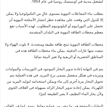
لتشغيل مدينة في أوبنينسك روسيا في عام 1954.
يتطلب بناء المفاعلات النووية مستوى عالٍ من التكنولوجيا ولا يمكن
إلا للدول التي وقعت على معاهدة حظر انتشار الأسلحة النووية أن
تحصل على اليورانيوم أو البلوتونيوم المطلوب. لهذه الأسباب تقع
معظم محطات الطاقة النووية في البلدان المتقدمة.
محطات الطاقة النووية تنتج طاقة نظيفة ومتجددة. لا تلوث الهواء ولا
تنبعث منها غازات الدفيئة. يمكن بناء محطات الطاقة هذه في
المناطق الحضرية أو الريفية ولا تغير البيئة تمامًا.
يتم في النهاية إعادة تدوير البخار الموجود في التوربينات والمولدات
وتبريده في هيكل منفصل يسمى برج التبريد. في هذه العملية يتم
تحويل البخار مرة أخرى إلى ماء ويمكن استخدامه لتوليد المزيد من
الكهرباء. يمكن إعادة تدوير البخار الزائد بسهولة في الغلاف الجوي
ولأن بخار الماء النظيف لا يضر الطبيعة كثيرًا.
النفايات المشعة هي ما تبقى من عملية مفاعل نووي. انها في الغالب