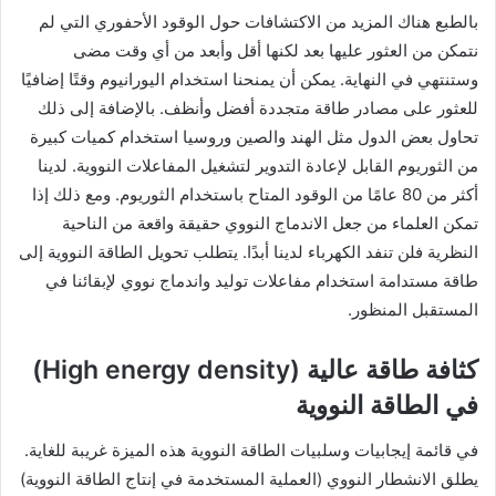
بالطبع هناك المزيد من الاكتشافات حول الوقود الأحفوري التي لم
نتمكن من العثور عليها بعد لكنها أقل وأبعد من أي وقت مضى
وستنتهي في النهاية. يمكن أن يمنحنا استخدام اليورانيوم وقتًا إضافيًا
للعثور على مصادر طاقة متجددة أفضل وأنظف. بالإضافة إلى ذلك
تحاول بعض الدول مثل الهند والصين وروسيا استخدام كميات كبيرة
من الثوريوم القابل لإعادة التدوير لتشغيل المفاعلات النووية. لدينا
أكثر من 80 عامًا من الوقود المتاح باستخدام الثوريوم. ومع ذلك إذا
تمكن العلماء من جعل الاندماج النووي حقيقة واقعة من الناحية
النظرية فلن تنفد الكهرباء لدينا أبدًا. يتطلب تحويل الطاقة النووية إلى
طاقة مستدامة استخدام مفاعلات توليد واندماج نووي لإبقائنا في
المستقبل المنظور.
كثافة طاقة عالية (High energy density)
في الطاقة النووية
في قائمة إيجابيات وسلبيات الطاقة النووية هذه الميزة غريبة للغاية.
يطلق الانشطار النووي (العملية المستخدمة في إنتاج الطاقة النووية)