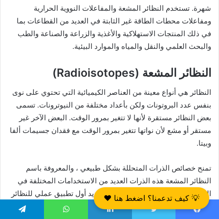
شهرة. تستخدم النظائر المشعة والمفاعلات النووية الحرارية
ومفاعلات محطات الطاقة غير الثابتة في العديد من القطاعات بما
في ذلك المنتجات الاستهلاكية والأغذية والزراعة والصناعة والطب
والبحث العلمي والنقل والمياه والموارد البيئية.
النظائر المشعة (Radioisotopes)
النظائر هي أنواع معينة من العناصر الكيميائية التي تحتوي على نوى
بنفس عدد البروتونات ولكن بأعداد مختلفة من النيوترونات. تسمى
بعض النظائر مستقرة لأنها لا تتغير بمرور الوقت. البعض الآخر غير
مستقر أو مشع لأن نواتها تتغير بمرور الوقت مع فقدان جسيمات ألفا
وبيتا.
تمنح خصائص الذرات المتحللة بشكل طبيعي ، والمعروفة باسم
النظائر المشعة هذه الذرات العديد من الاستخدامات المختلفة في
العديد من جوانب الحياة الحديثة. تم تحديد أول تطبيق عملي للنظائر
💡 كيف تدعمنا؟ اضغط هنا ❤️
المشعة في عام 1911 من قبل مجري يدعى جورج دي هويس.
يسبوك
تويتر
لينكدإن
واتساب
تيلقرام