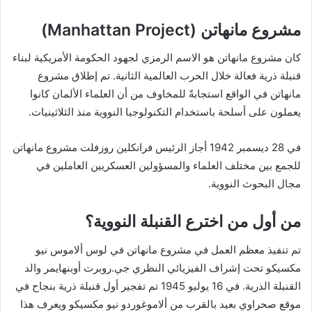
مشروع مانهاتن (Manhattan Project)
كان مشروع مانهاتن هو الاسم الرمزي لجهود الحكومة الأمريكية لبناء
قنبلة ذرية فعالة خلال الحرب العالمية الثانية. تم إطلاق مشروع
مانهاتن في الواقع استجابةً للمخاوف من أن العلماء الألمان كانوا
يعملون على أسلحة باستخدام التكنولوجيا النووية منذ الثلاثينيات.
في 28 ديسمبر 1942 أجاز الرئيس فرانكلين روزفلت مشروع مانهاتن
للجمع بين مختلف العلماء والمسؤولين العسكريين العاملين في
مجال البحوث النووية.
من أول من اخترع القنبلة النووية؟
تم تنفيذ معظم العمل في مشروع مانهاتن في لوس ألاموس نيو
مكسيكو تحت إشراف الفيزيائي النظري جي.روبرت أوبنهايمر والد
القنبلة الذرية. في 16 يوليو 1945 تم تفجير أول قنبلة ذرية بنجاح في
موقع صحراوي بعيد بالقرب من ألاموغوردو نيو مكسيكو ويعرف هذا