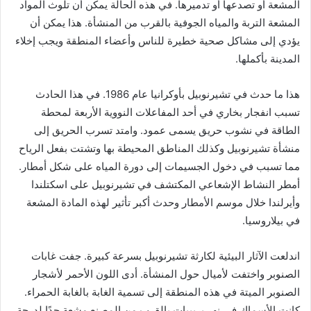
المشعة أو تصدعها أو تدميرها. في هذه الحالة يمكن أن تلوث المواد
المشعة التربة والمياه الجوفية بالقرب من المنشأة. هذا يمكن أن
يؤدي إلى مشاكل صحية خطيرة للناس وأعضاء المنطقة ويجب إخلاء
المدينة بأكملها.
هذا ما حدث في تشيرنوبيل بأوكرانيا عام 1986. في هذا الحادث
تسبب انفجار بخاري في أحد المفاعلات النووية الأربعة لمحطة
الطاقة في نشوب حريق يسمى عمود. وامتد تسرب الحريق إلى
منشأة تشيرنوبيل وكذلك المناطق المحيطة بها وتشتت بفعل الرياح
مما تسبب في دخول الجسيمات إلى دورة المياه على شكل أمطار.
أمطر النشاط الإشعاعي المكتشف في تشيرنوبيل على اسكتلندا
وأيرلندا خلال موسم الأمطار وحدث أكبر تأثير لهذه المادة المشعة
في بيلاروسيا.
اندلعت الآثار البيئية لكارثة تشيرنوبيل بسرعة كبيرة. جفت غابات
الصنوبر واختفت لأميال حول المنشأة. أدى اللون الأحمر لأشجار
الصنوبر الميتة في هذه المنطقة إلى تسمية الغابة بالغابة الحمراء.
كانت الأسماك في نهر بريبيات بالقرب من المصنع مشعة جدًا لدرجة