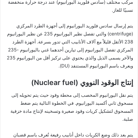
مركب مختلف (سادس فلوريد اليورانيوم) عند درجة حرارة منخفضة
نسبيًا للغاز.
يتم إرسال سادس فلوريد اليورانيوم إلى أجهزة الطرد المركزي
(centrifuge) والتي تفصل نظير اليورانيوم 235 عن نظير اليورانيوم
238 الأثقل قليلاً مع آلاف الأنابيب التي تدور بسرعة. أجهزة الطرد
المركزي تفصل اليورانيوم إلى تيارين أحدهما غني باليورانيوم -235
والآخر يسمى الذيل والذي يحتوي على تركيز أقل من اليورانيوم 235
ويعرف باسم اليورانيوم المستنفد (DU).
إنتاج الوقود النووي (Nuclear fuel)
يتم نقل اليورانيوم المخصب إلى محطة وقود حيث يتم تحويله إلى
مسحوق ثاني أكسيد اليورانيوم. في الخطوة التالية يتم ضغط
المسحوق لتشكيل كريات وقود صغيرة وتسخينه لإنتاج مادة خزفية
صلبة.
يتم بعد ذلك وضع الكريات داخل أنابيب رفيعة تُعرف باسم قضبان