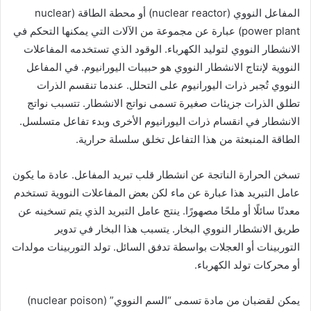
المفاعل النووي (nuclear reactor) أو محطة الطاقة (nuclear
power plant) عبارة عن مجموعة من الآلات التي يمكنها التحكم في
الانشطار النووي لتوليد الكهرباء. الوقود الذي تستخدمه المفاعلات
النووية لإنتاج الانشطار النووي هو حبيبات اليورانيوم. في المفاعل
النووي تُجبر ذرات اليورانيوم على التحلل. عندما تنقسم الذرات
تطلق الذرات جزيئات صغيرة تسمى نواتج الانشطار. تتسبب نواتج
الانشطار في انقسام ذرات اليورانيوم الأخرى وبدء تفاعل متسلسل.
الطاقة المنبعثة من هذا التفاعل تخلق سلسلة حرارية.
تسخن الحرارة الناتجة عن انشطار قلب تبريد المفاعل. عادة ما يكون
عامل التبريد هذا عبارة عن ماء لكن بعض المفاعلات النووية تستخدم
معدنًا سائلًا أو ملحًا مصهورًا. ينتج عامل التبريد الذي يتم تسخينه عن
طريق الانشطار النووي البخار. يتسبب هذا البخار في تدوير
التوربينات أو العجلات بواسطة تدفق السائل. تولد التوربينات مولدات
أو محركات تولد الكهرباء.
يمكن لقضبان من مادة تسمى “السم النووي” (nuclear poison)