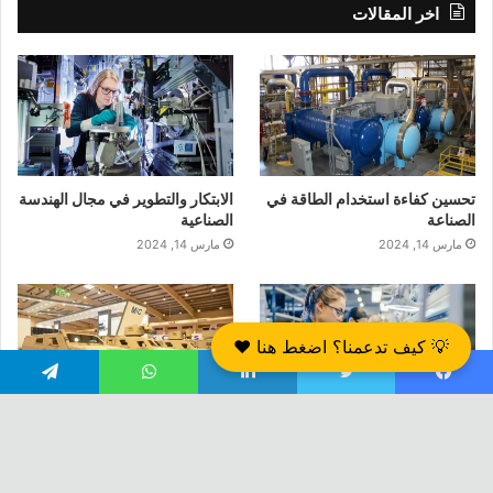
اخر المقالات
تحسين كفاءة استخدام الطاقة في
الابتكار والتطوير في مجال الهندسة
الصناعة
الصناعية
مارس 14, 2024
مارس 14, 2024
💡 كيف تدعمنا؟ اضغط هنا ❤️
يسبوك
تويتر
لينكدإن
واتساب
تيلقرام
تطبيقات الذكاء الاصطناعي في
استخدام الهندسة العكسية في
تحسين إنتاجية الصناعة
الصناعات العسكرية
مارس 13, 2024
يناير 13, 2024
زر