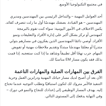
في مجتمع التكنولوجيا الأوسع.
أحد العوامل المهمة – والتداخل الرئيسي بين المهندسين ومديري
المهندسين – هو القيادة. بصفتك مهندسًا أول ما زلت تتصرف كقائد.
يكمن الاختلاف في الأمور اليومية: سواء كنت تقوم بالبرمجة
كمهندس أو تركز بشكل أكبر على إدارة الأفراد والتعليقات ونمو
الأفراد. أوصي دائمًا المهندسين الذين يفكرون في مسارهم بتولي
متدربًا أو معلمًا مهندسًا مبتدئًا وتقديم ملاحظات مهنية أو تفويض
المهام. جرب نهجًا أقل تطبيقاً وشاهد ما إذا كنت ستعجبه. إذا قمت
بذلك فقد يكون مسار EM مناسبًا لك.
الفرق بین المهارات
الصلبة
والمهارات الناعمة
الآن بعد أن أصبح لديك مسار حياتك المهنية ودرابزين العمل وحرية
التنفيذ فالأمر متروك لك لتكون استباقيًا وتطلب التوجيه عندما تحتاج
إليه. يهدف المسار الوظيفي إلى إعدادك للنجاح والنمو في دورك –
وفي النهاية يدفعك إلى المستوى التالي.