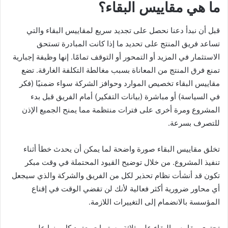
ما هي مقاييس البقاء؟
قبل أن نبدأ دعنا نحصل على تجديد سريع لمقاييس البقاء والتي
تساعد فريق المنتج على تحديد ما إذا كانت المبادرة تستحق
الاستثمار في المزيد أو التمحور أو التوقف تمامًا. إنها وظيفة إجبارية
تمنع فرق المنتج من المعاناة بسبب مغالطة التكلفة الغارقة. تضع
مقاييس البقاء تخصيص الموارد وحوافز الشركة سواء ضمنيًا (فكر
في السياسة) أو مباشرة (بيانات التفكير) أمام الفريق قبل بدء
المشروع ومرة ​​أخرى على فترات منتظمة مما يمنح الجميع الإذن
للتصرف بسرعة.
تخلق مقاييس البقاء صورة واضحة لما يمكن أن يحدث خطأ أثناء
تنفيذ المشروع. من خلال توضيح القيود المحتملة في وقت مبكر
تكون قد أنشأت نظام تحذير لكل من الفريق والشركة والذي سيجعل
أي محاور ضرورية أكثر فعالية لأنك لن تقضي الوقت في إقناع
المؤسسة بالانضمام إلى التغييرات اللازمة.
تحتوي مقاييس البقاء على ثلاثة مستويات يعتمد كل منها على