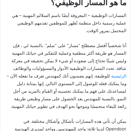
ما هو المسار الوظيفي؟
المسارات الوظيفية – المعروفة أيضًا باسم السلالم المهنية – هي
عملية رسمية داخل منظمة تُظهر للموظفين تقدمهم الوظيفي
المحتمل بمرور الوقت.
أنا شخصياً أفضل مصطلح “مسار” على “سلم”. بالنسبة لي ، فإن
المسار هو طريقة أكثر منطقية وعملية للتفكير في حياتك المهنية
وليس شيئًا تحتاج إلى صعوده أو شيء لا يمكن تحقيقه في معركة
شاقة. تحدد المسارات الوظيفية الأدوار والمسؤوليات والوظائف
الرئيسية
للوظيفة. إنهم يضمنون أنك كمهندس تعرف ما تفعله الآن –
وما يمكنك فعله للوصول إلى المستوى التالي. إنها بمثابة دليل
لمساعدتك على فهم ما يمكنك تحسينه أو القيام بالمزيد من أجل
النمو. بالنسبة للمهندس يعد الحصول على مسار وظيفي طريقة
رائعة للبقاء متحمسًا وموجهاً نحو الهدف في تطوير حياتك المهنية.
يمكن أن تأتي هذه المسارات بأشكال وأشكال مختلفة. في
Opendoor لدينا ثلاثة: واحد للمهندسين وواحد لمديري الهندسة