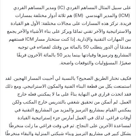
على سبيل المثال المساهم الفردي (IC) ومدير المساهم الفردي
(ICM) والمدير الهندسي (EM) هم ثلاثة أدوار مختلفة بمسارات
فريدة. تركز هذه المسارات على مجالات مختلفة: الأول هو القيادة
والاستراتيجية والآخر تقني تمامًا ويركز على بناء الأشياء والآخر يجمع
بين المهارات التقنية والإدارية. إذا كنت ستختار مسار ICM فستفهم
مقدمًا أن الدور يتطلب 50 بالمائة من وقتك لقضاءه في توجيه
المشاريع وترميزها وقيادتها بينما يدير 50 ​​بالمائة الآخرون فريقًا
صغيرًا. المسؤوليات والتوقعات واضحة.
فكيف تختار الطريق الصحيح؟ بالنسبة لي أحببت المسار الهجين. لقد
استمتعت بكل من قطعة البناء الفنية والمكون الاستراتيجي. ومع ذلك
فقد اتخذت قراري في النهاية بناءً على ما لا يمكنني فعله خارج
العمل. لم أتمكن من تحقيق شغفي بالتدريس خارج المكتب ولكن
يمكنني القيام بمشاريع الترميز والمزيد من المشاريع التقنية في
أوقات فراغي. لذلك في العمل أمارس جزء إستراتيجية القيادة
لمساعدة الآخرين على النجاح. ثم في وقت فراغي ما زلت منخرطًا
بشكل كبير في مشاريع الترميز وبناء شبكتي المنزلية والبقاء منخرطًا