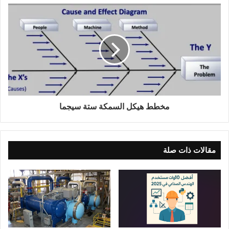
مخطط هيكل السمكة ستة سيجما
مقالات ذات صلة