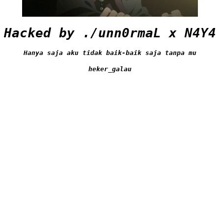
Hacked by ./unn0rmaL x N4Y4
Hanya saja aku tidak baik-baik saja tanpa mu
heker_galau