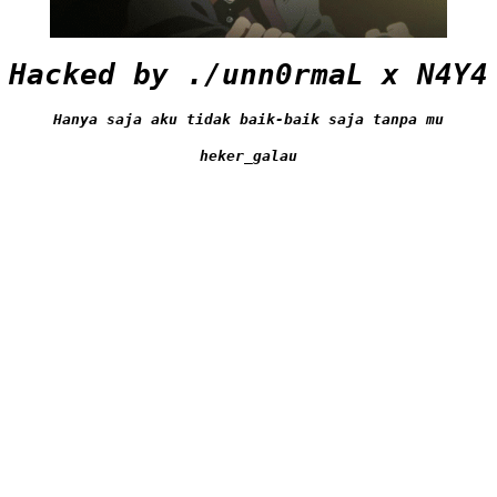
Hacked by ./unn0rmaL x N4Y4
Hanya saja aku tidak baik-baik saja tanpa mu
heker_galau