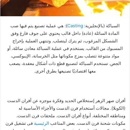
السباكة (بالإنجليزية:
Casting
): هي عملية تصنيع يتم فيها صب
المادة السائلة (عادة) داخل قالب يحتوي على جوف فارغ وفق
الشسكل المرغوب، ثم يترك ليتصلب. وتنتهي العملية بإخراج
المسبوك من القالب. يستخدم في عملية السباكة معادن سائلة، أو
مواد متنوعة تتصلب بمزج مكوناتها مثل الخرسانة، الإيبوكسي،
الجص. تستخدم السباكة لتصنيع قطع ذات أشكال معقدة، يصعب
معها اقتصاديًا تصنيعها بطرق أخرى.
أفران صهر الزهر إستخلاص الحديد وفكرة موجزه عن أفران الدست
(الكوبلا). مجالات أستخدام فرن الدست والأجزاء الأساسية له
ومناطقه المختلفة. أنواع أفران الدست. ملحقات فرن الدست.
مكونات شحنة فرن الدست. بعض المتاعب
الرئيسية
فى تشغيل فرن