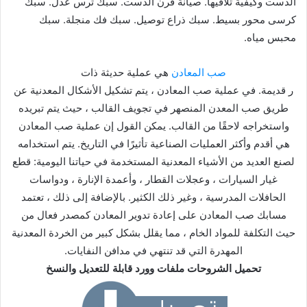
الدست وكيفية تلافيها. صيانة فرن الدست. سبك ترس عدل. سبك
كرسى محور بسيط. سبك ذراع توصيل. سبك فك منجلة. سبك
محبس مياه.
صب المعادن
هي عملية حديثة ذات
ر قديمة.
في عملية صب المعادن ، يتم تشكيل الأشكال المعدنية عن
طريق صب المعدن المنصهر في تجويف القالب ، حيث يتم تبريده
واستخراجه لاحقًا من القالب.
يمكن القول إن عملية صب المعادن
هي أقدم وأكثر العمليات الصناعية تأثيرًا في التاريخ.
يتم استخدامه
لصنع العديد من الأشياء المعدنية المستخدمة في حياتنا اليومية: قطع
غيار السيارات ، وعجلات القطار ، وأعمدة الإنارة ، ودواسات
الحافلات المدرسية ، وغير ذلك الكثير.
بالإضافة إلى ذلك ، تعتمد
مسابك صب المعادن على إعادة تدوير المعادن كمصدر فعال من
حيث التكلفة للمواد الخام ، مما يقلل بشكل كبير من الخردة المعدنية
المهدرة التي قد تنتهي في مدافن النفايات.
تحميل الشروحات ملفات وورد قابلة للتعديل والنسخ