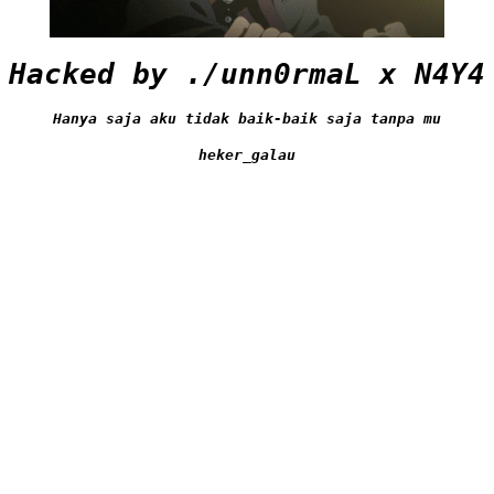
Hacked by ./unn0rmaL x N4Y4
Hanya saja aku tidak baik-baik saja tanpa mu
heker_galau