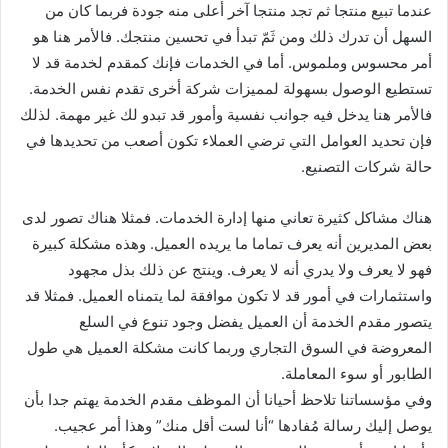
عندما تبيع منتجا ثم تجد منتجا آخر أعلى منه جودة فربما كان من
السهل أن تدرك ذلك ومن ثَمّ تبدأ في تحسين منتجك. فالأمر هنا هو
أمر محسوس وملموس. أما في الخدمات فإنك كمقدم لخدمة قد لا
تستطيع الوصول بسهولة لمميزات شركة أخرى تقدم نفس الخدمة.
فالأمر هنا يدخل فيه جوانب نفسية وأمور قد تبدو لك غير مهمة. لذلك
فإن تحديد العوامل التي ترضي العملاء تكون أصعب من تحديدها في
حالة شركات التصنيع.
هناك مشاكل كثيرة تعاني منها إدارة الخدمات. فمثلا هناك تصور لدى
بعض المديرين أنه يعرف تماما ما يريده العميل. وهذه مشكلة كبيرة
فهو لا يعرف ولا يدري أنه لا يعرف. وينتج عن ذلك بذل مجهود
واستثمارات في أمور قد لا تكون موافقة لما يتمناه العميل. فمثلا قد
يتصور مقدم الخدمة أن العميل يفضل وجود تنوع في السلع
المعروضة في السوق التجاري وربما كانت مشكلة العميل هي طول
الطابور أو سوء المعاملة.
وفي مؤسساتنا تلاحظ أحيانا أن الموظف مقدم الخدمة يهتم جدا بأن
يوصل إليك رسالة مُفادها “أنا لست أقل منك” وهذا أمر عجيب.