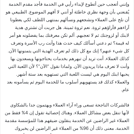
وإنني أتعجب حين أتطوع لإبداء رأيي في الخدمة فأجد مقدم الخدمة
يُقنعني بأن وجهة نظري خاطئة أو أنني لا أفهم الموضوع. الطبيعي هو
أن نلح على العملاء ونشجعهم ونسألهم بمنتهى اللطف لكي يعطونا
آراءهم فآراؤهم ثروة. نعم ثروة ثمينة. هل جربت أن تشتري هدية
لابنك أو لزوجتك ثم لا تعجبهم. ألم تكن معرفتك بما يفضلونه هو أمر
له قيمة؟ ثم دعني أسألك كيف حدث هذا وأنت رب الأسرة وتعرف
كل شيء عنهم؟ إنك مع كل ذلك لم تعرف الهدية التي يتمنونها الآن.
كذلك العملاء. أنت تريد أن تبهرهم بخدمات يحتاجونها ويسعدون بها
وأنت لا تعرف ماذا يريدون الآن. ولماذا نقول “الآن”؟ لأن اللعبة التي
يحبها ابنك اليوم هي ليست اللعبة التي تستهويه بعد ستة أشهر.
والعملاء كذلك قد يستهويهم أسلوب ما للخدمة اليوم ثم يسأمونه بعد
عام.
فالشركات الناجحة تسعى وراء آراء العملاء ويهتمون جدا بالشكاوى
لأنها تنقل بعض مشاكل العملاء. وهناك إحصائية تقول إن 4% فقط من
العملاء غير الراضين عن الخدمة ينقلون ضيقهم هذا للمؤسسة مقدمة
الخدمة. معنى ذلك أن 96% من العملاء غير الراضين لن يخبروك