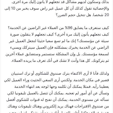
بذلك وستكون لديهم مشاكل قد تجعلهم لا يأتون إليك مرة أخرى.
والإحصائية تقول كذلك أن كل عميل غير راض سوف يخبر من 10 إلى
20 شخصا. هل تتخيل حجم الضرر؟
كيف ستعرف ما يضايق 96% من العملاء غير الراضين عن الخدمة؟
كيف تجعلهم يأتون إليك مرة أخرى؟ كيف تجعلهم لا ينقلون صورة
سيئة عن مؤسستك؟ إنك ما لم تسع سعيا حثيثا لتجعل العميل غير
الراضي عن الخدمة يخبرك بمشكلته فإن العميل سيتركك ويسيء
لسمعة مؤسستك. بل وإن المشكلة ستستمر وستضايق عملاء آخرين
ثم يتركونك. كل هذا وأنت لا تشك في أنك تعرف ما يريده العملاء.
ولذلك فأنا لا أرى الاكتفاء بترك صندوق للشكاوى أو ترك استبيان
قصير في مكان الخدمة. ولكنني أرى السعي الحثيث وراء العميل لكي
يعطينا رأيه. فمثلا يمكنك أن تكلمه وجها لوجه بعد انتهاء الخدمة
وتسأل عن أي أمور لم تعجبه. يمكنك أن تتصل بالعميل تليفونيا لكي
تسأله عن مستوى الخدمة، يمكنك أن تفتح له قنوات للشكوى أفضل
من صندوق الاقتراحات فهناك بريد إلكتروني وهناك تليفونات وهناك
خدمة عملاء وهكذا. أظهر للعميل أنك تريده أن يشتكي إن لم يعجبه