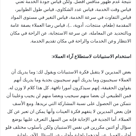
نتيجة عدم ظهور منافس أفضل. ولكن قياس جودة الخدمة تعني
قياس وقت الخدمة، قياس عدد الشكاوى، قياس طول الطوابير،
قياس التفاوت في سرعة الخدمة، قياس التغير في مستوى المواد
المقدمة (طعام، منتجات، أدوية، ..)، قياس رضا العملاء بصفة عامة
وبالتحديد عن المعاملة، عن سرعة الاستجابة، عن الراحة في مكان
الانتظار وعن الخدمات والراحة في مكان تقديم الخدمة.
استخدام الاستبيانات لاستطلاع آراء العملاء:
بعض المديرين لا يتقبل فكرة الاستبيانات ويقول لك: وما يدريك أن
العملاء سيجيبون وما يدريك أنهم سيجيبون بجدية وما يدريك أنهم
يقولون الحقيقة، إنهم سيذكرون أمورا تافهة. كل هذا كلام لا وزن له.
فمن الطبيعي أن بعضا منهم سيجيب وبعضا منهم لن يجيب وعلينا أن
نتمكن من الحصول على نسبة المشاركة التي نريدها. ومع الأسف
فإن بعض المديرين لا يتفهم فكرة العينات وأنها يمكن ان تعبر عن كل
العملاء. أما الجدية في الإجابة فإنه من السهل التعرف عليها بوضع
سؤال أو اثنين مكررين في نفس الاستبيان ولكن بأسلوب مختلف فلو
أجاب العميل عن أحدهما بإجابة وأجاب عن السؤال الآخر بإجابة