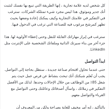
كل شخص لديه علامة تجارية ، إنها الطريقة التي تبيع بها نفسك لتثبت
أنك جدير وموثوق. هذا ليس مجرد شيء تمتلكه الشركات. سترغب
في التفكير في علامتك التجارية وكيف يمكنك إعادة وضعها بحيث
تظهر كمرشح مرغوب فيه للصناعة التي ترغب في الدخول فيها.
سترغب في إبراز مهاراتك القابلة للنقل وحتى إعطاء الأولوية لها. هذا
جزء آخر من بناء سيرتك الذاتية وملفاتك الشخصية على الإنترنت مثل
LinkedIn.
ابدأ التواصل
حتى عندما تحاول اقتحام صناعة جديدة ، ستظل بحاجة إلى التواصل.
يجب أن تُعلم شبكتك أنك تبحث بنشاط عن فرص عمل حيث يتم
شغل 85٪ من الوظائف من خلال الإحالات وحدها. لذلك من الأفضل
التفكير في زملائك ، واسأل أصدقائك وعائلتك وحتى التواصل مع
الغرباء والتواصل معهم.
بالتأكيد ، إنه أمر مخيف للغاية بصراحة ولكن من المعروف أن