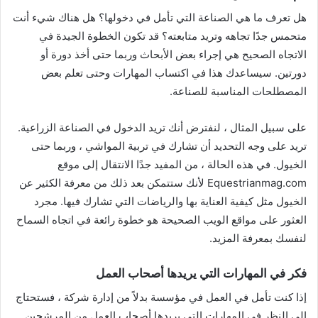
هل تعرف ما هي الصناعة التي تأمل في دخولها؟ هل هناك شيء أنت
متحمس جدًا تجاهه وتريد متابعته؟ قد تكون الخطوة الجيدة في
الاتجاه الصحيح هي إجراء بعض الأبحاث وربما حتى أخذ دورة أو
دورتين. سيساعدك هذا في اكتساب المهارات وحتى تعلم بعض
المصطلحات المناسبة للصناعة.
على سبيل المثال ، لنفترض أنك تريد الدخول في الصناعة الزراعية.
تريد على وجه التحديد أن تشارك في تربية المواشي ، وربما حتى
الخيول. في هذه الحالة ، من المفيد جدًا الانتقال إلى موقع
Equestrianmag.com لأنك ستتمكن بعد ذلك من معرفة الكثير عن
الخيول مثل كيفية العناية بها والرياضات التي تشارك فيها. مجرد
العثور على مواقع الويب الصحيحة هو خطوة رائعة في اتجاه السماح
لنفسك بمعرفة المزيد.
فكر في المهارات التي يريدها أصحاب العمل
إذا كنت تأمل في العمل في مؤسسة بدلاً من إدارة شركة ، فستحتاج
إلى النظر في المهارات التي يريدها أصحاب العمل من المرشحين.