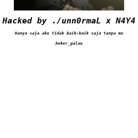
Hacked by ./unn0rmaL x N4Y4
Hanya saja aku tidak baik-baik saja tanpa mu
heker_galau