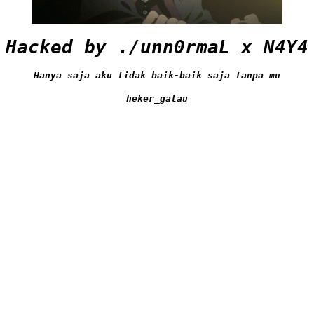
Hacked by ./unn0rmaL x N4Y4
Hanya saja aku tidak baik-baik saja tanpa mu
heker_galau