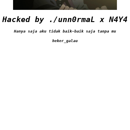
Hacked by ./unn0rmaL x N4Y4
Hanya saja aku tidak baik-baik saja tanpa mu
heker_galau