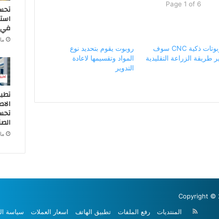
Page 1 of 6
تحس
استخ
في ا
مارس
روبوتات ذكية CNC سوف
روبوت يقوم بتحديد نوع
ر طريقة الزراعة التقليدية
المواد وتقسيمها لاعادة
التدوير
تطبي
الا
تحسي
الصن
مارس
Copyright © 
ملخص
المنتديات
رفع الملفات
تطبيق الهاتف
اسعار العملات
سياسة ال