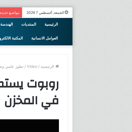
الجمعة, أغسطس 7 2026
مواضيع جديدة
الرئيسية
المنتديات
الهندسة 
العوامل الانسانية
المكتبة الالكترو
الرئيسية
/
Video
/
تطور علمي وص
روبوت يستط
في المخزن