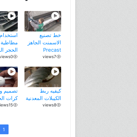
خط تصنيع
استخدام
الاسمنت الجاهز
مطاطية 
Precast
الحجر ال
views
0
views
7
كيفيه ربط
تصميم وت
الكيبلات المعدنية
كرات ال
iews
15
views
8
1