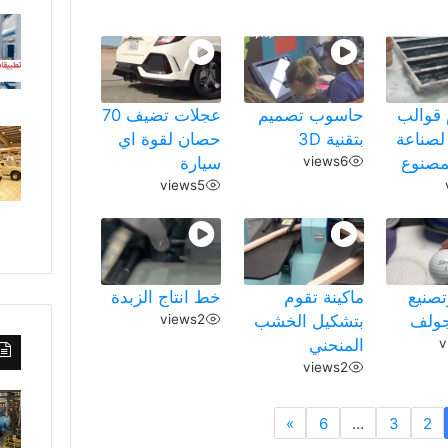
 قوالب
حاسوب تصميم
عجلات تضيف 70
لصناعة
بتقنية 3D
حصان لقوة اي
مصنوع
6
views
سيارة
views
5
صنيع
ماكينة تقوم
خط انتاج الزبدة
جولف
بتشكيل الخشب
2
views
v
المنحني
views
2
»
6
…
3
2