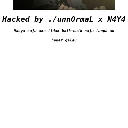
Hacked by ./unn0rmaL x N4Y4
Hanya saja aku tidak baik-baik saja tanpa mu
heker_galau