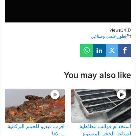
views
34
تطور علمي وصناعي
You may also like
استخدام قوالب مطاطية
اقرب فيديو للحمم البركانية
لصناعة الحجر المصنوع
… لافا