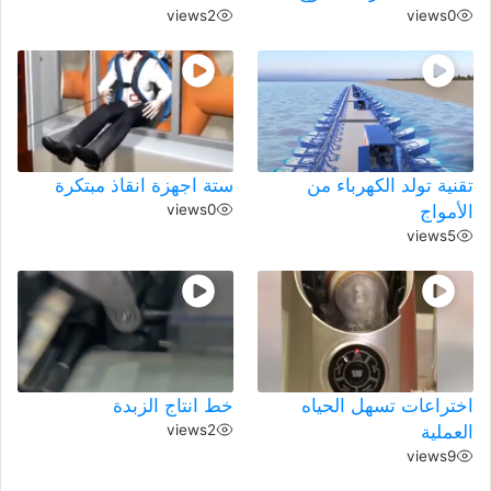
views
2
views
0
تقنية تولد الكهرباء من
ستة اجهزة انقاذ مبتكرة
الأمواج
0
views
views
5
اختراعات تسهل الحياه
خط انتاج الزبدة
العملية
2
views
views
9