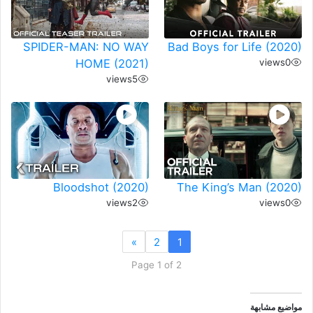
SPIDER-MAN: NO WAY
Bad Boys for Life (2020)
HOME (2021)
views
0
views
5
Bloodshot (2020)
The King’s Man (2020)
views
2
views
0
»
2
1
Page 1 of 2
مواضيع مشابهة