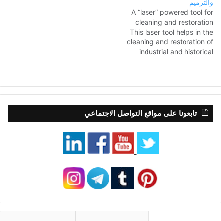
والترميم
airplane, helping people at
A “laser” powered tool for
a bank, answering calls at
cleaning and restoration
a call center, as well as
This laser tool helps in the
manufacturing processes
cleaning and restoration of
industrial and historical
amenities.
تابعونا على مواقع التواصل الاجتماعي