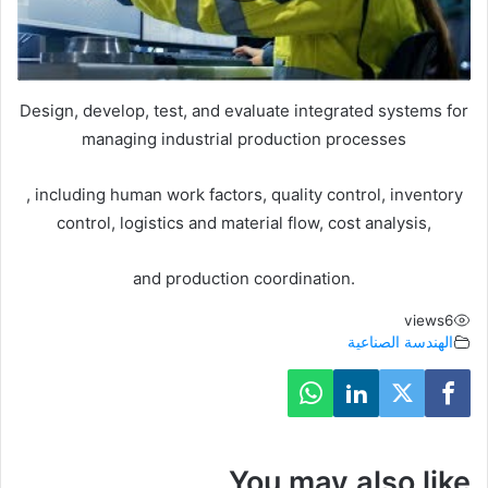
l
a
Design, develop, test, and evaluate integrated systems for
y
managing industrial production processes
V
, including human work factors, quality control, inventory
i
control, logistics and material flow, cost analysis,
d
and production coordination.
e
views
6
الهندسة الصناعية
o
You may also like