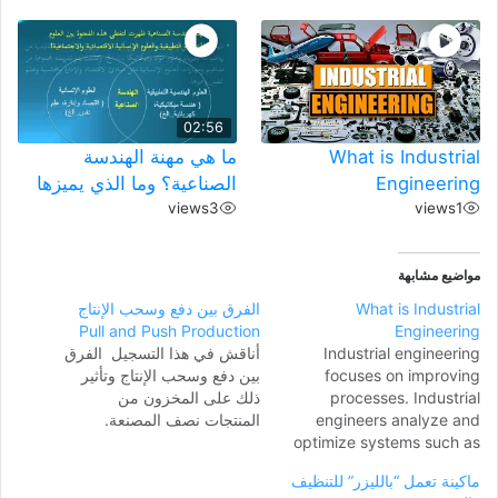
02:56
What is Industrial
ما هي مهنة الهندسة
Engineering
الصناعية؟ وما الذي يميزها
views
3
views
1
مواضيع مشابهة
What is Industrial
الفرق بين دفع وسحب الإنتاج
Pull and Push Production
Engineering
Industrial engineering
أناقش في هذا التسجيل الفرق
focuses on improving
بين دفع وسحب الإنتاج وتأثير
processes. Industrial
ذلك على المخزون من
engineers analyze and
المنتجات نصف المصنعة.
optimize systems such as
waiting in line at a theme
ماكينة تعمل “بالليزر” للتنظيف
park , boarding an