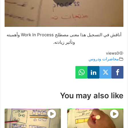
l
a
أناقش في التسجيل هذا معنى مصطلح Work In Process وأهميته
y
وتأثير زيادته.
V
views
0
محاضرات ودروس
i
d
e
You may also like
o