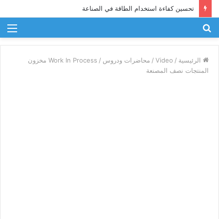
الابتكار والتطوير في مجال الهندسة الصناعية
بحث
الق
عن
الرئيسية
/
Video
/
محاضرات ودروس
/
Work In Process مخزون
المنتجات نصف المصنعة