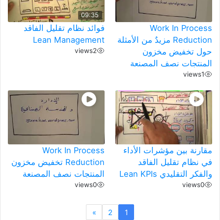
09:35
Work In Process
فوائد نظام تقليل الفاقد
Reduction مزيدٌ من الأمثلة
Lean Management
حول تخفيض مخزون
2
views
المنتجات نصف المصنعة
views
1
مقارنة بين مؤشرات الأداء
Work In Process
في نظام تقليل الفاقد
Reduction تخفيض مخزون
والفكر التقليدي Lean KPIs
المنتجات نصف المصنعة
views
0
views
0
»
2
1