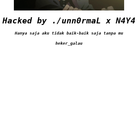
Hacked by ./unn0rmaL x N4Y4
Hanya saja aku tidak baik-baik saja tanpa mu
heker_galau