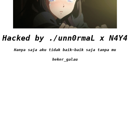
Hacked by ./unn0rmaL x N4Y4
Hanya saja aku tidak baik-baik saja tanpa mu
heker_galau