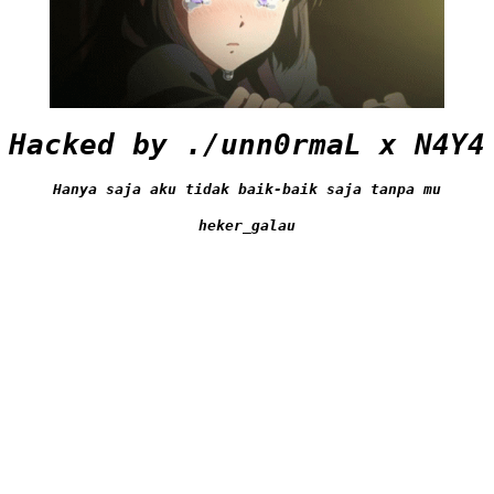
Hacked by ./unn0rmaL x N4Y4
Hanya saja aku tidak baik-baik saja tanpa mu
heker_galau