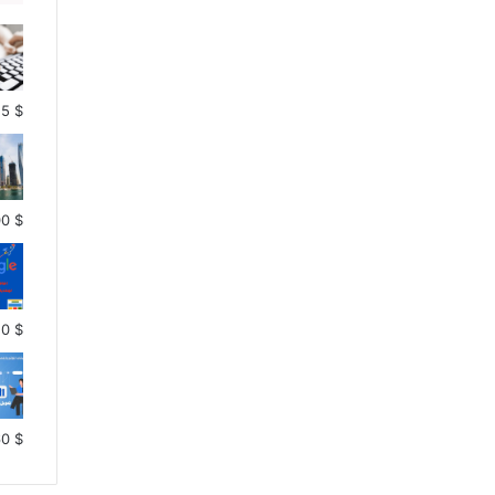
5
$
00
$
10
$
60
$