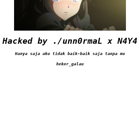
Hacked by ./unn0rmaL x N4Y4
Hanya saja aku tidak baik-baik saja tanpa mu
heker_galau