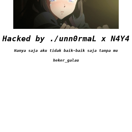
Hacked by ./unn0rmaL x N4Y4
Hanya saja aku tidak baik-baik saja tanpa mu
heker_galau