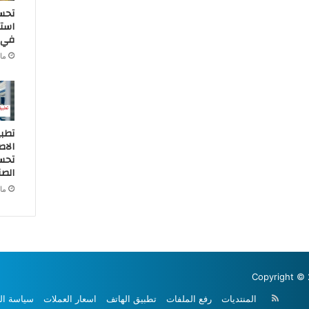
تحس
استخ
في ا
مارس
تطبي
الا
تحسي
الصن
مارس
Copyright © 
ملخص
المنتديات
رفع الملفات
تطبيق الهاتف
اسعار العملات
سياسة ال