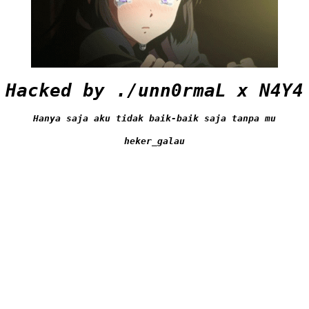
Hacked by ./unn0rmaL x N4Y4
Hanya saja aku tidak baik-baik saja tanpa mu
heker_galau