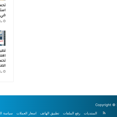
تحس
استخ
في ا
مارس
تطبي
الا
تحسي
الصن
مارس
Copyright © 
ملخص
المنتديات
رفع الملفات
تطبيق الهاتف
اسعار العملات
سياسة ال