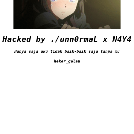
Hacked by ./unn0rmaL x N4Y4
Hanya saja aku tidak baik-baik saja tanpa mu
heker_galau