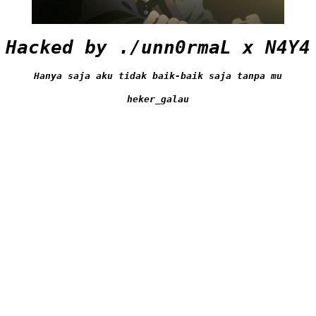
Hacked by ./unn0rmaL x N4Y4
Hanya saja aku tidak baik-baik saja tanpa mu
heker_galau