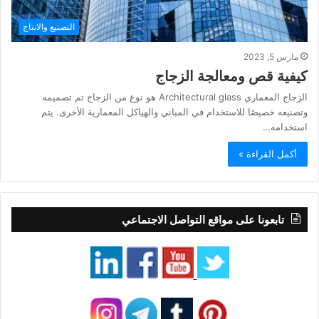
التصنيع والانتاج
مارس 5, 2023
كيفية قص ومعالجة الزجاج
الزجاج المعماري Architectural glass هو نوع من الزجاج تم تصميمه
وتصنيعه خصيصًا للاستخدام في المباني والهياكل المعمارية الأخرى. يتم
استخدامه…
أكمل القراءة »
تابعونا على مواقع التواصل الاجتماعي