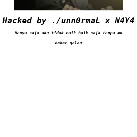
Hacked by ./unn0rmaL x N4Y4
Hanya saja aku tidak baik-baik saja tanpa mu
heker_galau