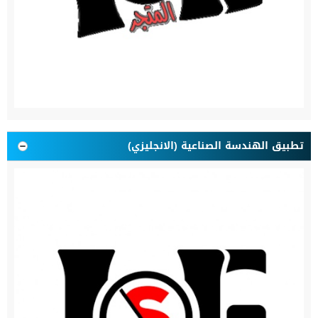
تطبيق الهندسة الصناعية (الانجليزي)