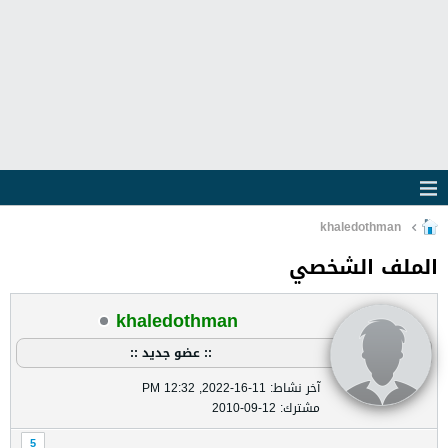
khaledothman
الملف الشخصي
khaledothman
:: عضو جديد ::
آخر نشاط: 11-16-2022, 12:32 PM
مشترك: 12-09-2010
5