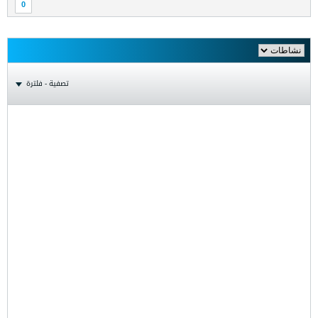
0
تصفية - فلترة