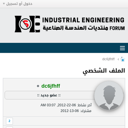
دخول أو تسجيل
dc6jfhff
الملف الشخصي
dc6jfhff
:: عضو جديد ::
آخر نشاط: 06-22-2012, 03:07 AM
مشترك: 06-13-2012
2