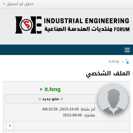
دخول أو تسجيل
it.feng
الملف الشخصي
it.feng
:: عضو جديد ::
آخر نشاط: 05-24-2015, 02:56 AM
مشترك: 06-09-2013
4