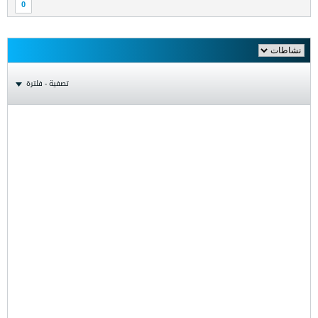
0
تصفية - فلترة