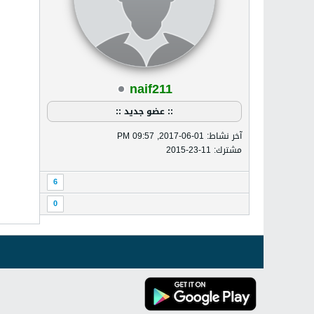
naif211
:: عضو جديد ::
آخر نشاط: 01-06-2017, 09:57 PM
مشترك: 11-23-2015
6
0