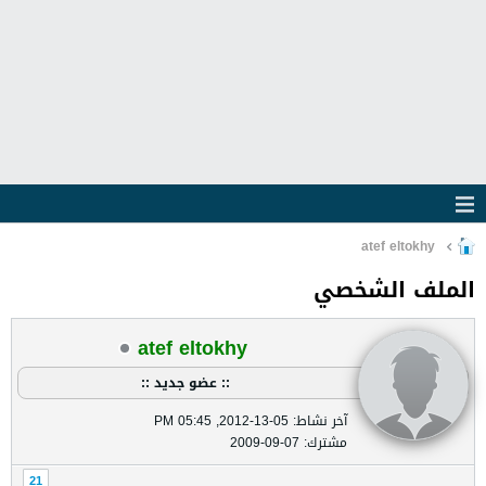
atef eltokhy
الملف الشخصي
atef eltokhy
:: عضو جديد ::
آخر نشاط: 05-13-2012, 05:45 PM
مشترك: 07-09-2009
21