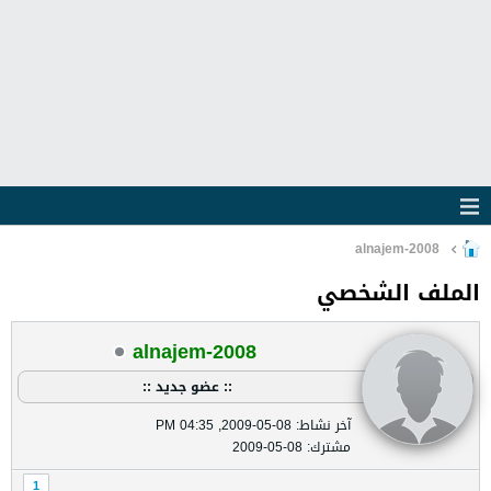
alnajem-2008
الملف الشخصي
alnajem-2008
:: عضو جديد ::
آخر نشاط: 08-05-2009, 04:35 PM
مشترك: 08-05-2009
1