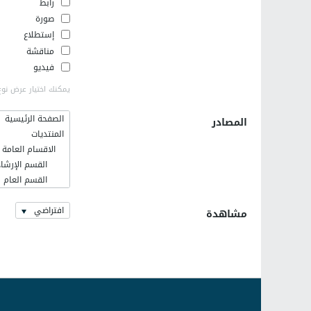
رابط
صورة
إستطلاع
مناقشة
فيديو
يمكنك اختيار عرض نوع
الصفحة الرئيسية
المصادر
المنتديات
الاقسام العامة
القسم الإرشاد
القسم العام
فلسطينيات
افتراضي
اخر الاخبار وا
مشاهدة
القسم الإسلا
رمضانيات
كلية الهندسة ال
التعريف بالهند
المكتبة الالكتر
المشاريع والامت