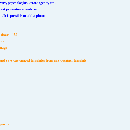
- Contact cards for entrepreneurs - perfect for freelancers, sole lawyers, psychologists, estate agents, etc.
- Company cards with corporate style design. Such cards can be great promotional material.
- Badges with a minimum of information in easy-to-read large print. It is possible to add a photo.
- 150+ professionally designed themed templates for different types of business
- Make cards from scratch with dozens of layouts and color schemes
- Create perfect background: solid, gradient, textured, or with an image
 and save customized templates from any designer template
- Align design elements easily with "snap to grid" feature.
- Support of 600 dpi print resolution and 1200 dpi resolution for export