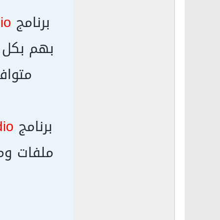
برنامج
io
بهم بكل س
متوافق مع t / 10 / 10 64 bit
برنامج
dio
ملفات ومس